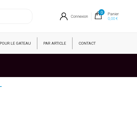
0
Panier
Connexion
0,00 €
POUR LE GATEAU
PAR ARTICLE
CONTACT
+