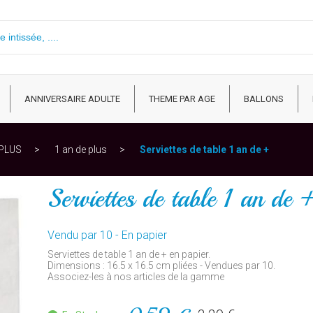
ANNIVERSAIRE ADULTE
THEME PAR AGE
BALLONS
 PLUS
1 an de plus
Serviettes de table 1 an de +
Serviettes de table 1 an de 
Vendu par 10 - En papier
Serviettes de table 1 an de + en papier.
Dimensions : 16.5 x 16.5 cm pliées - Vendues par 10.
Associez-les à nos articles de la gamme