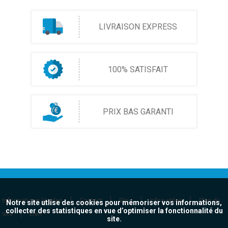
LIVRAISON EXPRESS
100% SATISFAIT
PRIX BAS GARANTI
Informations légales
Contact
Blog
Infos utiles
Plan du
Notre site utlise des cookies pour mémoriser vos informations,
collecter des statistiques en vue d’optimiser la fonctionnalité du
site
Lien
site.