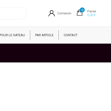
0
Panier
Connexion
0,00 €
POUR LE GATEAU
PAR ARTICLE
CONTACT