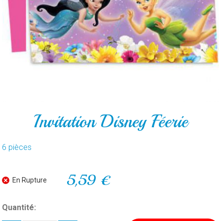
POUR
LE
GATEAU
PAR
ARTICLE
CONTACT
Invitation Disney Féerie
6 pièces
5,59 €
En Rupture
Quantité: