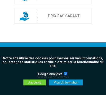
PRIX BAS GARANTI
Informations légales
Contact
Blog
Infos utiles
Plan du
Notre site utlise des cookies pour mémoriser vos informations,
collecter des statistiques en vue d’optimiser la fonctionnalité du
site
Lien
site.
© Heureux anniversaire
Google analytics
Réalisé par Actorielweb