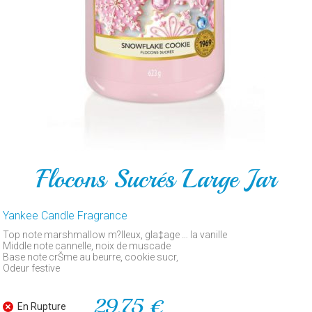
POUR
LE
GATEAU
PAR
ARTICLE
CONTACT
Flocons Sucrés Large Jar
Yankee Candle Fragrance
Top note marshmallow m?lleux, gla‡age … la vanille
Middle note cannelle, noix de muscade
Base note crŠme au beurre, cookie sucr‚
Odeur festive
29,75 €
En Rupture