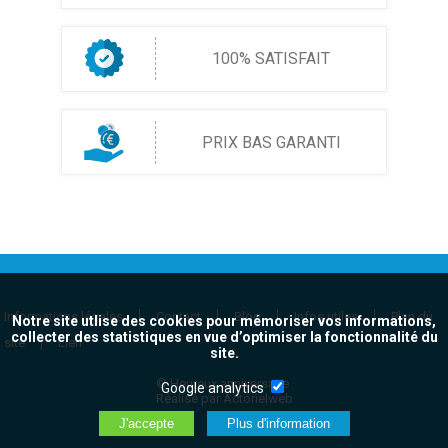
100% SATISFAIT
PRIX BAS GARANTI
Informations légales
Contact
Blog
Infos utiles
Plan du
Notre site utlise des cookies pour mémoriser vos informations,
collecter des statistiques en vue d’optimiser la fonctionnalité du
site
Lien
site.
© Heureux anniversaire
Google analytics
Réalisé par Actorielweb