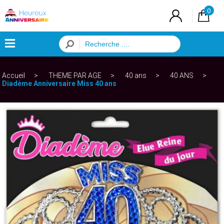
0
×
Accueil
THEME PAR AGE
40 ans
40 ANS
Menu
Diadème Anniversaire Miss 40 ans
ANNIVERSAIRE
FILLE
ANNIVERSAIRE
GARCON
ANNIVERSAIRE
ADULTE
THEME
PAR
AGE
BALLONS