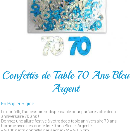
POUR
LE
GATEAU
PAR
ARTICLE
CONTACT
Confettis de Table 70 Ans Bleu
Argent
En Papier Rigide
Le confetti, l'accessoire indispensable pour parfaire votre deco
anniversaire 70 ans !
Donnez une allure festive à votre deco table anniversaire 70 ans
homme avec ces confettis 70 ans Bleu et Argenté !
+/- 100 petits confettis par sachet - ∅ +/- 1.5 cm