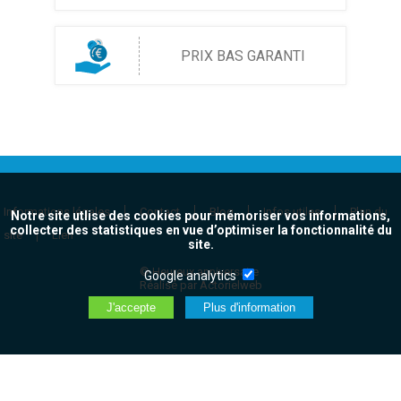
PRIX BAS GARANTI
Informations légales
Contact
Blog
Infos utiles
Plan du
Notre site utlise des cookies pour mémoriser vos informations,
collecter des statistiques en vue d’optimiser la fonctionnalité du
site
Lien
site.
© Heureux anniversaire
Google analytics
Réalisé par Actorielweb