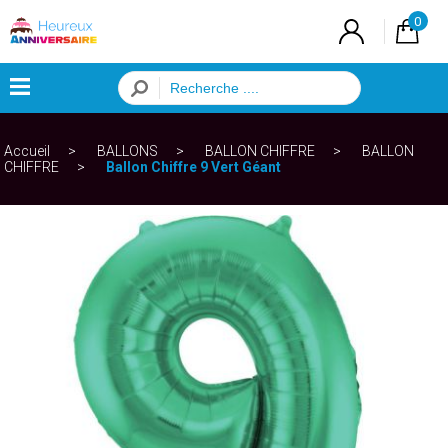
0
×
Accueil
BALLONS
BALLON CHIFFRE
BALLON
Menu
CHIFFRE
Ballon Chiffre 9 Vert Géant
ANNIVERSAIRE
FILLE
ANNIVERSAIRE
GARCON
ANNIVERSAIRE
ADULTE
THEME
PAR
AGE
BALLONS