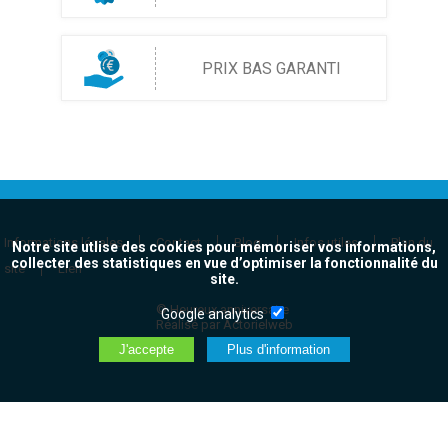
PRIX BAS GARANTI
Informations légales
Contact
Blog
Infos utiles
Plan du
Notre site utlise des cookies pour mémoriser vos informations,
collecter des statistiques en vue d’optimiser la fonctionnalité du
site
Lien
site.
© Heureux anniversaire
Google analytics
Réalisé par Actorielweb