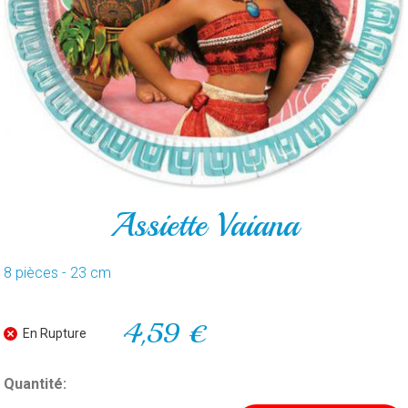
POUR
LE
GATEAU
PAR
ARTICLE
CONTACT
Assiette Vaiana
8 pièces - 23 cm
4,59 €
En Rupture
Quantité: